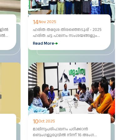
14
Nov 2025
കളിൽ
ഹരിത തദ്ദേശ തിരഞ്ഞെടുപ്പ് - 2025
ിൽ
ഹരിത ചട്ട പാലനം സംശയങ്ങളും
മറുപടികളും, കൈ പുസ്തക
Read More
പ്രകാശനം
10
Oct 2025
മാലിന്യപരിപാലനം പഠിക്കാൻ
ബെംഗളൂരുവിൽ നിന്ന് 16 അംഗ