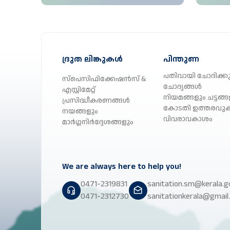
ദ്രുത ലിങ്കുകൾ
പിന്തുണ
പതിവായി ചോദിക്കു
സ്പെസിഫിക്കേഷൻസ് &
ചോദ്യങ്ങൾ
എസ്റ്റിമേറ്റ്
നിയമങ്ങളും ചട്ടങ്ങ
പ്രസിദ്ധീകരണങ്ങൾ
കോടതി ഉത്തരവു
നയങ്ങളും
വിവരാവകാശം
മാർഗ്ഗനിർദ്ദേശങ്ങളും
We are always here to help you!
0471-2319831
sanitation.sm@kerala.go
0471-2312730
sanitationkerala@gmail