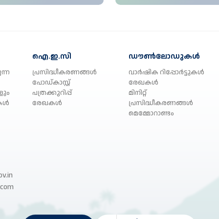
ഐ.ഇ.സി
ഡൗൺലോഡുകൾ
ന്ന
പ്രസിദ്ധീകരണങ്ങൾ
വാർഷിക റിപ്പോർട്ടുകൾ
പോഡ്കാസ്റ്റ്
രേഖകൾ
ളും
പത്രക്കുറിപ്പ്
മിനിറ്റ്
കൾ
രേഖകൾ
പ്രസിദ്ധീകരണങ്ങൾ
മെമ്മോറാണ്ടം
v.in
.com