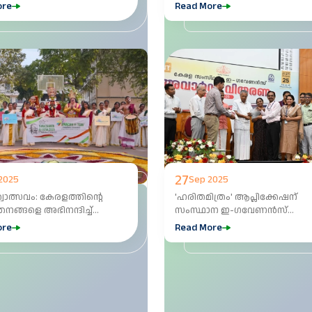
വൃത്തിയുള്ള ശുചിമുറി കണ്ടെത്
ore
Read More
'ക്ലൂ' ആപ്പ്.
27
2025
Sep 2025
വോത്സവം: കേരളത്തിന്റെ
'ഹരിതമിത്രം' ആപ്ലിക്കേഷന്
തനങ്ങളെ അഭിനന്ദിച്ച്
സംസ്ഥാന ഇ-ഗവേണൻസ്
ത്രി.
അംഗീകാരം
ore
Read More