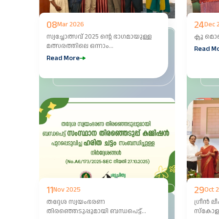
08
24
Mar 2026
Dec 
സ്വച്ചോത്സവ് 2025 ന്റെ ഭാഗമായുള്ള
ക്ലൂ മ
മത്സരത്തിലെ ഒന്നാം
Read M
സ്ഥാനത്തിനുള്ള മെമെന്റോ ആലപ്പുഴ
Read More
ശുചിത്വമിഷൻ ടീമിന് എക്സിക്യൂട്ടീവ്
ഡയറക്ടർ ഡോ. ബിനു ഫ്രാൻസിസ്
കൈമാറുന്നു.
11
29
Nov 2025
Oct 
തദ്ദേശ സ്വയംഭരണ
ഗ്രീൻ ല
തിരഞ്ഞെടുപ്പുമായി ബന്ധപെട്ട്
സ്കോളർ