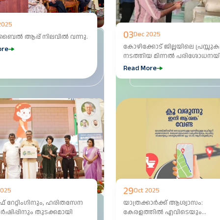
2025
03
Dec 2025
ൊബൈൽ ആപ്പ് നിലവിൽ വന്നു.
കോഴിക്കോട് ജില്ലയിലെ പ്രസ്സു
ore
നടത്തിയ മിന്നൽ പരിശോധനയ
220 മീറ്റർ നിരോധിത പ്രിൻറിംഗ്
Read More
വസ്തുക്കൾ പിടിച്ചെടുക്കുന്നു.
29
2025
Oct 2025
ീഫ് റേറ്റിംഗിനും, ഹരിതസേന
യാത്രക്കാര്‍ക്ക് ആശ്വാസം:
ഷിപ്പിനും തുടക്കമായി
കേരളത്തില്‍ എവിടെയും