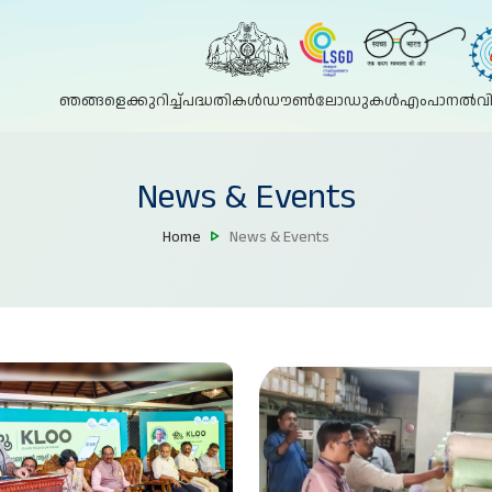
ഞങ്ങളെക്കുറിച്ച്
പദ്ധതികൾ
ഡൗൺലോഡുകൾ
എംപാനൽ
വ
News & Events
Home
News & Events