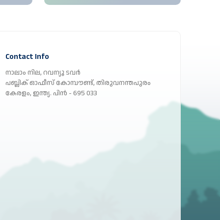
Contact Info
നാലാം നില, റവന്യൂ ടവർ
പബ്ലിക് ഓഫീസ് കോമ്പൗണ്ട്, തിരുവനന്തപുരം
കേരളം, ഇന്ത്യ. പിൻ - 695 033