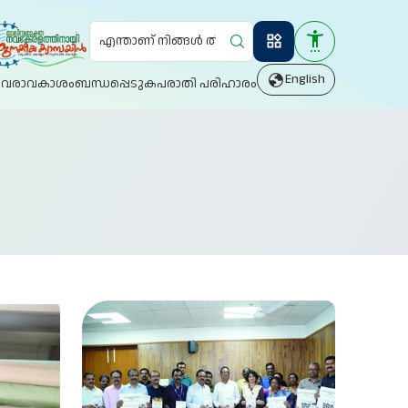
Search
English
ിവരാവകാശം
ബന്ധപ്പെടുക
പരാതി പരിഹാരം