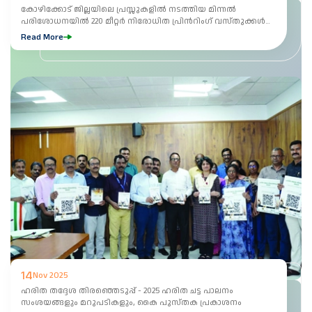
കോഴിക്കോട് ജില്ലയിലെ പ്രസ്സുകളിൽ നടത്തിയ മിന്നൽ
പരിശോധനയിൽ 220 മീറ്റർ നിരോധിത പ്രിൻറിംഗ് വസ്തുക്കൾ
പിടിച്ചെടുക്കുന്നു.
Read More
14
Nov 2025
ഹരിത തദ്ദേശ തിരഞ്ഞെടുപ്പ് - 2025 ഹരിത ചട്ട പാലനം
സംശയങ്ങളും മറുപടികളും, കൈ പുസ്തക പ്രകാശനം