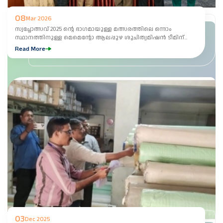
08
Mar 2026
സ്വച്ചോത്സവ് 2025 ന്റെ ഭാഗമായുള്ള മത്സരത്തിലെ ഒന്നാം
സ്ഥാനത്തിനുള്ള മെമെന്റോ ആലപ്പുഴ ശുചിത്വമിഷൻ ടീമിന്
എക്സിക്യൂട്ടീവ് ഡയറക്ടർ ഡോ. ബിനു ഫ്രാൻസിസ് കൈമാറുന്നു.
Read More
03
Dec 2025