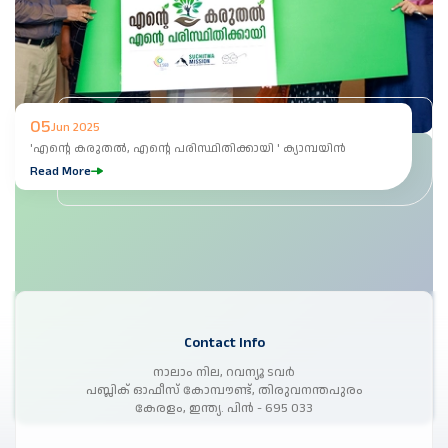
05
Jun 2025
'എൻ്റെ കരുതൽ, എൻ്റെ പരിസ്ഥിതിക്കായി ' ക്യാമ്പയിൻ
Read More
Contact Info
നാലാം നില, റവന്യൂ ടവർ
പബ്ലിക് ഓഫീസ് കോമ്പൗണ്ട്, തിരുവനന്തപുരം
കേരളം, ഇന്ത്യ. പിൻ - 695 033