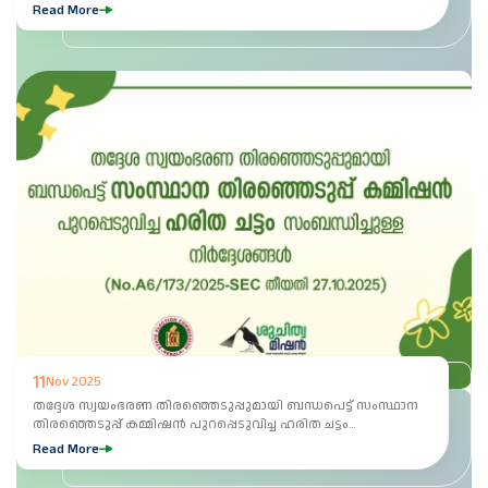
Read More
11
Nov 2025
തദ്ദേശ സ്വയംഭരണ തിരഞ്ഞെടുപ്പുമായി ബന്ധപെട്ട് സംസ്ഥാന
തിരഞ്ഞെടുപ്പ് കമ്മിഷൻ പുറപ്പെടുവിച്ച ഹരിത ചട്ടം
സംബന്ധിച്ചുള്ള നിർദ്ദേശങ്ങൾ...
Read More