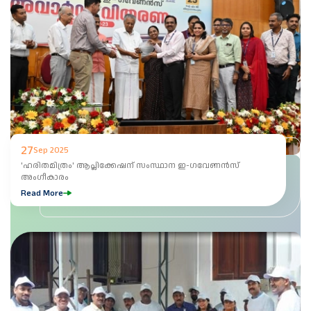
27
Sep 2025
'ഹരിതമിത്രം' ആപ്ലിക്കേഷന് സംസ്ഥാന ഇ-ഗവേണൻസ്
അംഗീകാരം
Read More