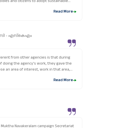
dies and citizens to adopt sustainable
 promoting source-level segregation to
Read More
 treatment, Suchitwa Mission has set a
e sanitation efforts. Its continuous
ity-building programs have played a key
 a cleaner and greener state.
 ഐ/സി - എസ്‌കെഎം
erent from other agencies is that during
of doing the agency's work, they gave the
se an area of interest, work in that area,
accepted the ideas put forward and
Read More
. During the two-month internship, I was
ngths and weaknesses, and I also gained a
a Muktha Navakeralam campaign Secretariat