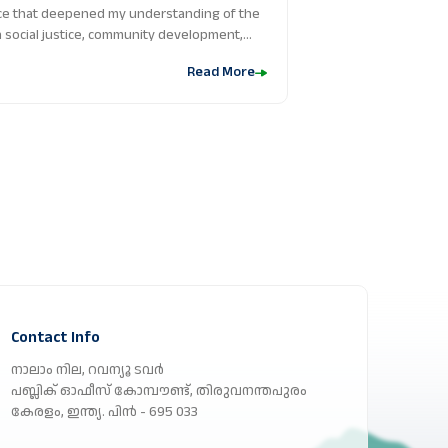
ce that deepened my understanding of the
 social justice, community development,
y. The team's efforts to engage
Read More
mote participatory governance, and
ofoundly impacted me. Through this
experience in community organizing, social
rectly witnessed the impact of collective
act as a medium for behavioral change
ent. This experience reinforced my
 environmental sustainability are linked and
 work student can make the impossible
dies with renewed passion and a clearer
ate environmental justice into my future
ecommend this internship to fellow social
s seeking to explore the interconnections
nity development, and environmental
Contact Info
നാലാം നില, റവന്യൂ ടവർ
പബ്ലിക് ഓഫീസ് കോമ്പൗണ്ട്, തിരുവനന്തപുരം
കേരളം, ഇന്ത്യ. പിൻ - 695 033