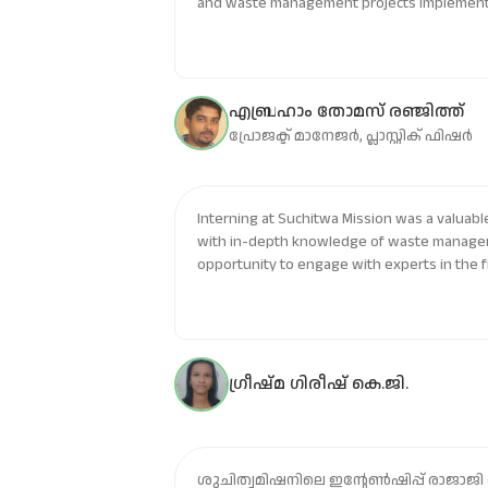
and waste management projects implement
institutions, state governments, and centr
valuable experience that one can acquire he
opportunities in government projects and also at renowned 
organizations.
എബ്രഹാം തോമസ് രഞ്ജിത്ത്
പ്രോജക്ട് മാനേജർ, പ്ലാസ്റ്റിക് ഫിഷർ
Interning at Suchitwa Mission was a valuab
with in-depth knowledge of waste managem
opportunity to engage with experts in the f
empowered me to contribute to bringing ab
community through effective waste manage
had a profound impact on my personal and p
grateful for the experience.
ഗ്രീഷ്മ ഗിരീഷ് കെ.ജി.
ശുചിത്വമിഷനിലെ ഇന്റേൺഷിപ്പ് രാജാജി നഗറിലെ വേസ്റ്റ്