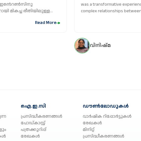
was a transformative experien
ിലുള്ള
complex relationships between
യമായി കൂട്ടായ
and environmental sustainabilit
Read More
െ
marginalized communities, pro
advocate for policy changes pr
internship, I gained hands-on 
mobilization, and advocacy. I di
വിനിഷ്മ
യിൽ
action on how a community can 
രു അവബോധം
towards proper waste managem
.
conviction that social work and
helped me realize how a social
possible. I returned to my stu
understanding of how to integr
social work practice. I highly r
work students and professional
between social justice, commu
ഐ.ഇ.സി
ഡൗൺലോഡുകൾ
sustainability.
ന്ന
പ്രസിദ്ധീകരണങ്ങൾ
വാർഷിക റിപ്പോർട്ടുകൾ
പോഡ്കാസ്റ്റ്
രേഖകൾ
ളും
പത്രക്കുറിപ്പ്
മിനിറ്റ്
കൾ
രേഖകൾ
പ്രസിദ്ധീകരണങ്ങൾ