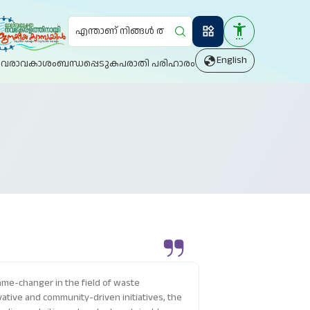
Search
English
ിവരാവകാശം
ബന്ധപ്പെടുക
പരാതി പരിഹാരം
tive and community-driven initiatives, the