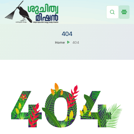
404
Home
404